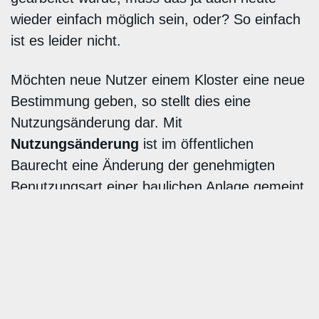
wieder einfach möglich sein, oder? So einfach
ist es leider nicht.
Möchten neue Nutzer einem Kloster eine neue
Bestimmung geben, so stellt dies eine
Nutzungsänderung dar. Mit
Nutzungsänderung
ist im öffentlichen
Baurecht eine Änderung der genehmigten
Benutzungsart einer baulichen Anlage gemeint.
Eine Nutzungsänderung liegt also immer dann
vor, wenn sich die neue Nutzung
(Wohnen/Arbeiten/Hotellerie usw.) von der
bisherigen Nutzung (Kloster) unterscheidet.
Dies trifft auch zu, wenn keine baulichen
Änderungen geplant sind und der (weltliche)