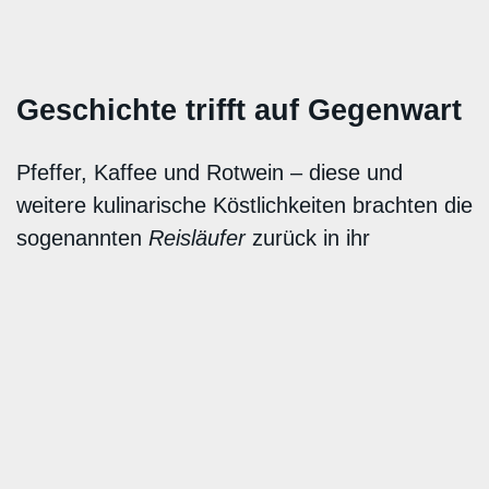
Geschichte trifft auf Gegenwart
Pfeffer, Kaffee und Rotwein – diese und
weitere kulinarische Köstlichkeiten brachten die
sogenannten
Reisläufer
zurück in ihr
Heimatland. Bis Mitte des 19. Jahrhunderts
verdingten sich diese Schweizer Söldner für
fremde Kriegsmächte. So kam die kleine
Gemeinde Stans im Kanton Nidwalden zu
vielfältigen europäischen Produkten, die auch
die Rezepte der Innerschweiz dominierten.