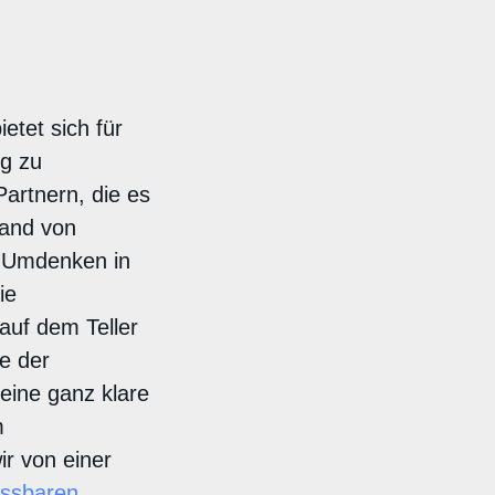
etet sich für
ng zu
rtnern, die es
land von
n Umdenken in
ie
auf dem Teller
ge der
ine ganz klare
m
ir von einer
ssbaren