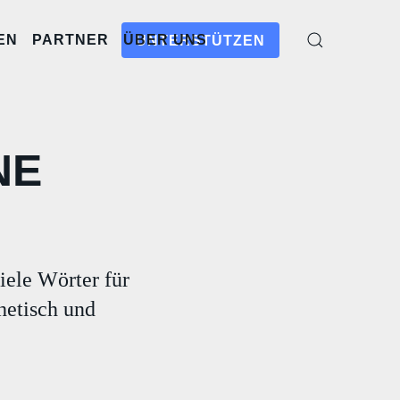
EN
PARTNER
ÜBER UNS
UNTERSTÜTZEN
NE
ele Wörter für
thetisch und