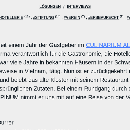
LÖSUNGEN
INTERVIEWS
(12)
(14)
(7)
(8)
HOTELLERIE
#STIFTUNG
#VEREIN
#ERBBAURECHT
#
 seit einem Jahr der Gastgeber im
CULINARIUM A
irma verantwortlich für die Gastronomie, die Hotell
 war viele Jahre in bekannten Häusern in der Schw
sweise in Vietnam, tätig. Nun ist er zurückgekehrt 
und belebt das alte Kloster mit seinem Restaurant 
rsprünglichen Zutaten. Bei einem Rundgang durch 
NUM nimmt er uns mit auf eine Reise von der Ve