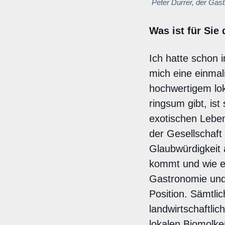
Peter Durrer, der G
Was ist für Si
Ich hatte schon i
mich eine einmal
hochwertigem lo
ringsum gibt, ist
exotischen Leben
der Gesellschaft
Glaubwürdigkeit 
kommt und wie es
Gastronomie und
Position. Sämtli
landwirtschaftlic
lokalen Biomolke