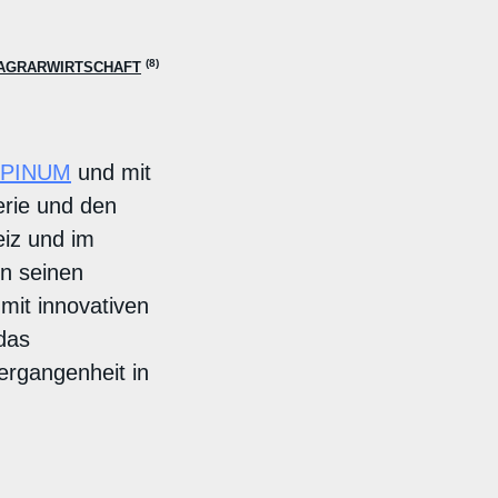
(8)
AGRARWIRTSCHAFT
LPINUM
und mit
erie und den
eiz und im
in seinen
mit innovativen
das
rgangenheit in