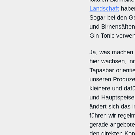
Landschaft
haben
Sogar bei den Get
und Birnensäften
Gin Tonic verwe
Ja, was machen w
hier wachsen, in
Tapasbar orientie
unseren Produze
kleinere und dafü
und Hauptspeisen
ändert sich das
führen wir regel
gerade angeboten
den direkten Kon