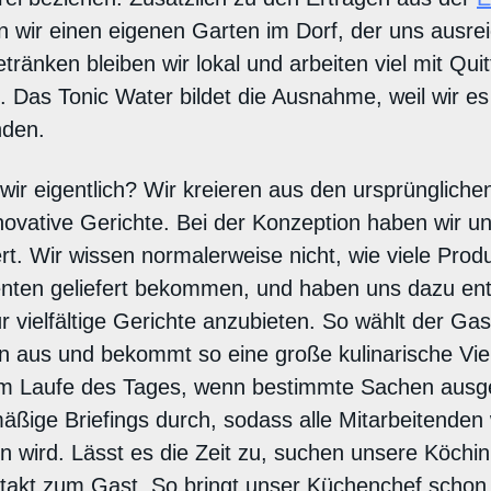
 wir einen eigenen Garten im Dorf, der uns ausrei
ränken bleiben wir lokal und arbeiten viel mit Quit
. Das Tonic Water bildet die Ausnahme, weil wir es 
nden.
ir eigentlich? Wir kreieren aus den ursprünglichen
novative Gerichte. Bei der Konzeption haben wir un
rt. Wir wissen normalerweise nicht, wie viele Prod
nten geliefert bekommen, und haben uns dazu ents
r vielfältige Gerichte anzubieten. So wählt der Gast
 aus und bekommt so eine große kulinarische Vielf
 im Laufe des Tages, wenn bestimmte Sachen aus
mäßige Briefings durch, sodass alle Mitarbeitenden
 wird. Lässt es die Zeit zu, suchen unsere Köch
takt zum Gast. So bringt unser Küchenchef schon 