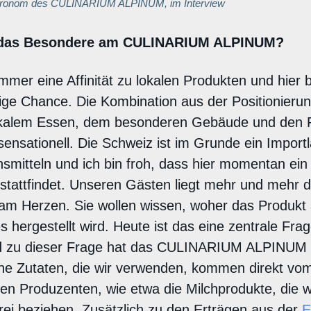
astronom des CULINARIUM ALPINUM, im Interview
e das Besondere am CULINARIUM ALPINUM?
mmer eine Affinität zu lokalen Produkten und hier bi
ige Chance. Die Kombination aus der Positionieru
kalem Essen, dem besonderen Gebäude und den Pa
 sensationell. Die Schweiz ist im Grunde ein Import
smitteln und ich bin froh, dass hier momentan ei
 stattfindet. Unseren Gästen liegt mehr und mehr d
am Herzen. Sie wollen wissen, woher das Produkt 
 hergestellt wird. Heute ist das eine zentrale Fra
 zu dieser Frage hat das CULINARIUM ALPINUM e
che Zutaten, die wir verwenden, kommen direkt vo
hen Produzenten, wie etwa die Milchprodukte, die w
rei beziehen. Zusätzlich zu den Erträgen aus der
E