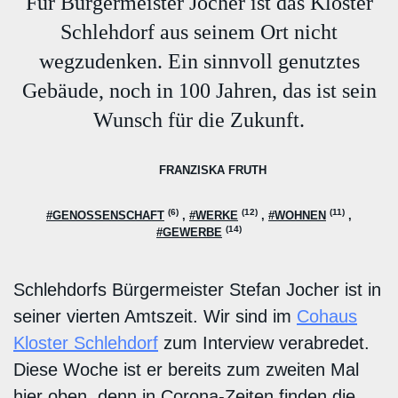
Für Bürgermeister Jocher ist das Kloster
Schlehdorf aus seinem Ort nicht
wegzudenken. Ein sinnvoll genutztes
Gebäude, noch in 100 Jahren, das ist sein
Wunsch für die Zukunft.
FRANZISKA FRUTH
(6)
(12)
(11)
#GENOSSENSCHAFT
#WERKE
#WOHNEN
(14)
#GEWERBE
Schlehdorfs Bürgermeister Stefan Jocher ist in
seiner vierten Amtszeit. Wir sind im
Cohaus
Kloster Schlehdorf
zum Interview verabredet.
Diese Woche ist er bereits zum zweiten Mal
hier oben, denn in Corona-Zeiten finden die